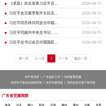
《求是》杂志发表习近平总书记重要文章《推动全民阅读，建设书香社会》
2026-04-15
习近平会见俄罗斯外长拉夫罗夫
2026-04-15
习近平同苏林共同会见中越青年代表
2026-04-15
习近平同越共中央总书记、国家主席苏林举行会谈
2026-04-15
习近平总书记会见中国国民党主席郑丽文
2026-04-10
第一页
上一页
7
下一页
最后一页
|
|
共产党员网
广东组织工作
深圳智慧党建
|
|
深圳市干部培训网络学院
深圳市委党校
深圳改革开放干部学院
广东省党建网群
珠海
汕头
佛山
韶关
河源
梅州
惠州
汕尾
东莞