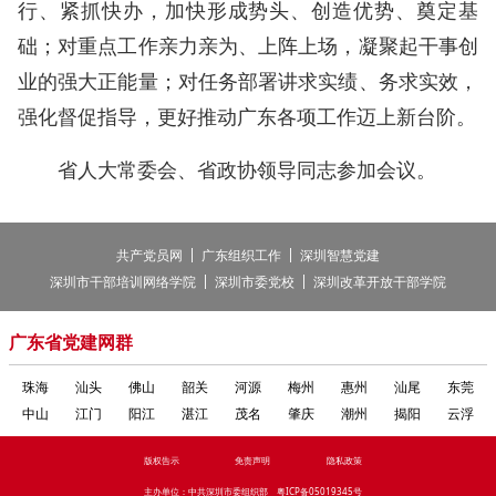
行、紧抓快办，加快形成势头、创造优势、奠定基
础；对重点工作亲力亲为、上阵上场，凝聚起干事创
业的强大正能量；对任务部署讲求实绩、务求实效，
强化督促指导，更好推动广东各项工作迈上新台阶。
省人大常委会、省政协领导同志参加会议。
|
|
共产党员网
广东组织工作
深圳智慧党建
|
|
深圳市干部培训网络学院
深圳市委党校
深圳改革开放干部学院
广东省党建网群
珠海
汕头
佛山
韶关
河源
梅州
惠州
汕尾
东莞
中山
江门
阳江
湛江
茂名
肇庆
潮州
揭阳
云浮
版权告示
免责声明
隐私政策
主办单位：中共深圳市委组织部
粤ICP备05019345号