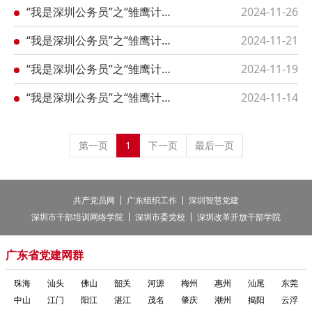
“我是深圳公务员”之“雏鹰计划”专题第24期：市生态环境局福田管理局郭夙琛
2024-11-26
“我是深圳公务员”之“雏鹰计划”专题第23期：市规划和自然资源局宝安管理局尹思源
2024-11-21
“我是深圳公务员”之“雏鹰计划”专题第22期：福田区沙头街道办事处高嘉宏
2024-11-19
“我是深圳公务员”之“雏鹰计划”专题第21期：深汕特别合作区土地整备局米敏
2024-11-14
第一页
1
下一页
最后一页
|
|
共产党员网
广东组织工作
深圳智慧党建
|
|
深圳市干部培训网络学院
深圳市委党校
深圳改革开放干部学院
广东省党建网群
珠海
汕头
佛山
韶关
河源
梅州
惠州
汕尾
东莞
中山
江门
阳江
湛江
茂名
肇庆
潮州
揭阳
云浮